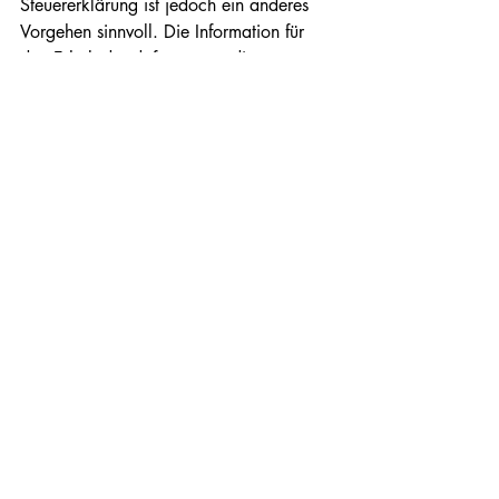
Steuererklärung ist jedoch ein anderes 
Vorgehen sinnvoll. Die Information für 
den Erhalt der dafür notwendige 
Bescheinigung, weiterführende 
Informationen der Deutschen 
Rentenversicherung und die Möglichkeit 
zum Erhalt einer ausführlichen Broschüre 
sind 
hier:
 zu erhalten. 
Aktuelle Beiträge
Alle ansehen