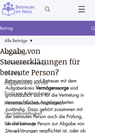
Beitrag
Alle Beiträge
Abgabe von
Alle Beiträge
Steuererklärungen für
Aufenthaltsbestimmung
betreute Person?
Beratung
Betreuerinnen und Betreuer mit dem 
Entgegennahme von Post
Aufgabenkreis 
Vermögenssorge
 sind 
Ersatz von Aufwendungen
grundsätzlich auch für die Vertretung in 
steuerrechtlichen Angelegenheiten 
Freiheitsentziehende Maßnahmen
zuständig. Dazu gehört zusammen mit 
Geschäftsunfähigkeit
der betreuten Person auch die Prüfung, 
Gesundheitssorge
ob die betreute Person zur Abgabe von 
Steuerklärungen verpflichtet ist, oder ob 