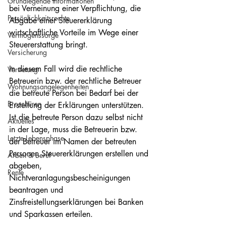
Grundlegende Informationen
bei Verneinung einer Verpflichtung, die 
Persönlichkeitsrechte
Abgabe einer Steuererklärung 
wirtschaftliche Vorteile im Wege einer 
Vermögenssorge
Steuererstattung bringt. 
Versicherung
In diesem Fall wird die rechtliche 
Vertretung
Betreuerin bzw. der rechtliche Betreuer 
Wohnungsangelegenheiten
die betreute Person bei Bedarf bei der 
Broschüren
Erstellung der Erklärungen unterstützen. 
Ist die betreute Person dazu selbst nicht 
Aktuelles
in der Lage, muss die Betreuerin bzw. 
Letzte Lebensphase
der Betreuer im Namen der betreuten 
Personen Steuererklärungen erstellen und 
Arbeit & Beruf
abgeben, 
Rente
Nichtveranlagungsbescheinigungen 
beantragen und 
Zinsfreistellungserklärungen bei Banken 
und Sparkassen erteilen. 