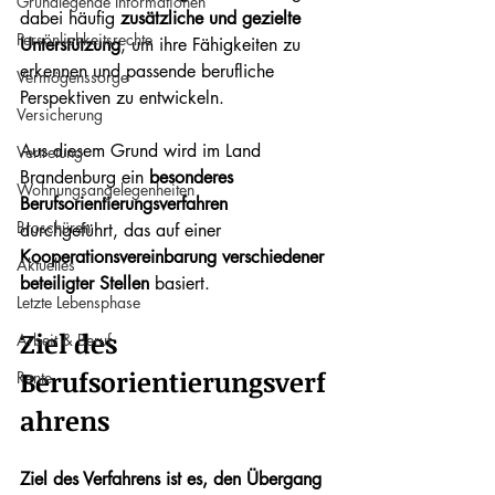
Grundlegende Informationen
dabei häufig 
zusätzliche und gezielte 
Persönlichkeitsrechte
Unterstützung
, um ihre Fähigkeiten zu 
erkennen und passende berufliche 
Vermögenssorge
Perspektiven zu entwickeln.
Versicherung
Aus diesem Grund wird im Land 
Vertretung
Brandenburg ein 
besonderes 
Wohnungsangelegenheiten
Berufsorientierungsverfahren
Broschüren
durchgeführt, das auf einer 
Kooperationsvereinbarung verschiedener 
Aktuelles
beteiligter Stellen
 basiert.
Letzte Lebensphase
Ziel des 
Arbeit & Beruf
Berufsorientierungsverf
Rente
ahrens
Ziel des Verfahrens ist es, den Übergang 