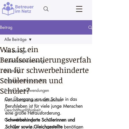
Beitrag
Alle Beiträge
Was ist ein
Alle Beiträge
Berufsorientierungsverfah
Aufenthaltsbestimmung
ren für schwerbehinderte
Beratung
Schülerinnen und
Entgegennahme von Post
Schüler?
Ersatz von Aufwendungen
Der Übergang von der Schule in das 
Freiheitsentziehende Maßnahmen
Berufsleben ist für viele junge Menschen 
Geschäftsunfähigkeit
eine große Herausforderung. 
Gesundheitssorge
Schwerbehinderte Schülerinnen und 
Schüler sowie Gleichgestellte
 benötigen 