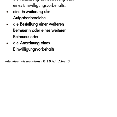
eines Einwilligungsvorbehalts,
eine 
Erweiterung der 
Aufgabenbereiche
,
die 
Bestellung einer weiteren 
Betreuerin oder eines weiteren 
Betreuers
 oder
die 
Anordnung eines 
Einwilligungsvorbehalts
erforderlich machen (§ 1864 Abs. 2 
BGB).
Gegenüber 
nahestehenden Angehörigen 
oder sonstigen Vertrauenspersonen
 der 
betreuten Person haben Betreuerinnen 
und Betreuer auf Verlangen Auskunft 
über die persönlichen Lebensumstände 
zu erteilen, soweit dies