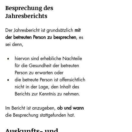
Besprechung des 
Jahresberichts
Der Jahresbericht ist grundsätzlich 
mit 
der betreuten Person zu besprechen
, es 
sei denn,
hiervon sind erhebliche Nachteile 
für die Gesundheit der betreuten 
Person zu erwarten oder
die betreute Person ist offensichtlich 
nicht in der Lage, den Inhalt des 
Berichts zur Kenntnis zu nehmen.
Im Bericht ist anzugeben, 
ob und wann
die Besprechung stattgefunden hat.
Auskunfts- und 