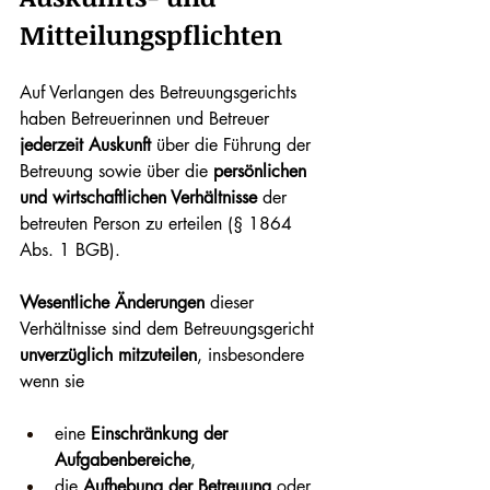
Mitteilungspflichten
Auf Verlangen des Betreuungsgerichts 
haben Betreuerinnen und Betreuer 
jederzeit Auskunft
 über die Führung der 
Betreuung sowie über die 
persönlichen 
und wirtschaftlichen Verhältnisse
 der 
betreuten Person zu erteilen (§ 1864 
Abs. 1 BGB).
Wesentliche Änderungen
 dieser 
Verhältnisse sind dem Betreuungsgericht 
unverzüglich mitzuteilen
, insbesondere 
wenn sie
eine 
Einschränkung der 
Aufgabenbereiche
,
die 
Aufhebung der Betreuung
 oder 