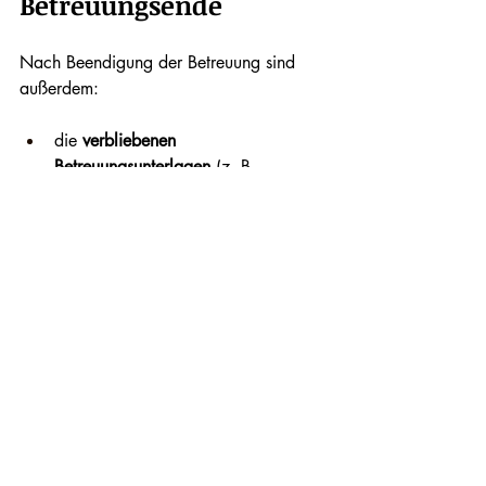
Betreuungsende
Nach Beendigung der Betreuung sind 
außerdem:
die 
verbliebenen 
Betreuungsunterlagen
 (z. B. 
Betreuungsbeschluss, eigener 
Schriftverkehr) zum 
Nachweis der 
Tätigkeit bis zu 10 Jahre
aufzubewahren,
die 
Bestellungsurkunde 
(Betreuerausweis)
 an das 
Betreuungsgericht zurückzugeben,
bei Verlangen der Berechtigten eine 
Schlussrechnungslegung
 oder – bei 
befreiten Betreuerinnen und 
Betreuern – eine 
Vermögensübersicht
 beim 