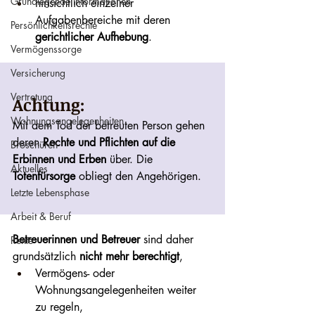
Grundlegende Informationen
hinsichtlich einzelner 
Aufgabenbereiche mit deren 
Persönlichkeitsrechte
gerichtlicher Aufhebung
.
Vermögenssorge
Versicherung
Vertretung
Achtung: 
Wohnungsangelegenheiten
Mit dem Tod der betreuten Person gehen 
deren 
Rechte und Pflichten auf die 
Broschüren
Erbinnen und Erben
 über. Die 
Aktuelles
Totenfürsorge
 obliegt den Angehörigen. 
Letzte Lebensphase
Arbeit & Beruf
Betreuerinnen und Betreuer
 sind daher 
Rente
grundsätzlich 
nicht mehr berechtigt
,
Vermögens- oder 
Wohnungsangelegenheiten weiter 
zu regeln,