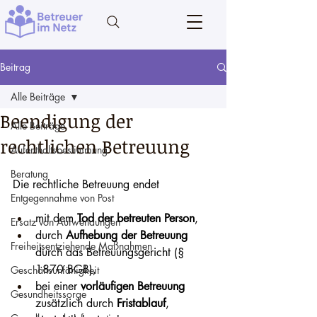
Beitrag
Alle Beiträge
Beendigung der
Alle Beiträge
rechtlichen Betreuung
Aufenthaltsbestimmung
Beratung
Die rechtliche Betreuung endet
Entgegennahme von Post
mit dem 
Tod der betreuten Person
,
Ersatz von Aufwendungen
durch 
Aufhebung der Betreuung
Freiheitsentziehende Maßnahmen
durch das Betreuungsgericht (§ 
1870 BGB),
Geschäftsunfähigkeit
bei einer 
vorläufigen Betreuung
Gesundheitssorge
zusätzlich durch 
Fristablauf
,