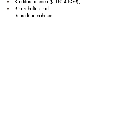
Kreditaufnahmen (§ 1854 BGB),
Bürgschaften und 
Schuldübernahmen,
Schenkungen und unentgeltliche 
Zuwendungen,
Vergleiche und Schiedsverträge (§ 
1854 BGB),
langfristige Verpflichtungen über 
mehr als vier Jahre (§ 1853 BGB).
Grundstücksangelegenheite
n
Genehmigungspflichtig sind u. a.:
Verfügung über Grundstücke oder 
Grundstücksrechte (§ 1850 BGB),
Grundstücksbezogene Forderungen,
unentgeltlicher Erwerb von 
Wohnungs- oder Teileigentum,