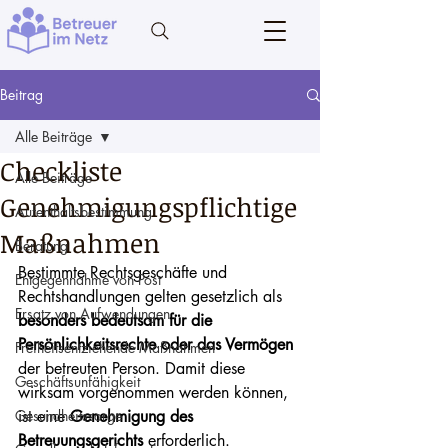
Beitrag
Alle Beiträge
Checkliste
Alle Beiträge
Genehmigungspflichtige
Aufenthaltsbestimmung
Maßnahmen
Beratung
Bestimmte Rechtsgeschäfte und 
Entgegennahme von Post
Rechtshandlungen gelten gesetzlich als 
Ersatz von Aufwendungen
besonders bedeutsam für die 
Persönlichkeitsrechte oder das Vermögen
Freiheitsentziehende Maßnahmen
der betreuten Person. Damit diese 
Geschäftsunfähigkeit
wirksam vorgenommen werden können, 
Gesundheitssorge
ist eine 
Genehmigung des 
Betreuungsgerichts
 erforderlich.