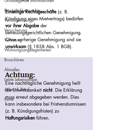
Grundlegende Informationen
Persönlichkeitsrechte
Einseitige Rechtsgeschäfte 
(z. B. 
Kündigung eines Mietvertrags) bedürfen 
Vermögenssorge
vor ihrer Abgabe
 der 
Versicherung
betreuungsgerichtlichen Genehmigung. 
Ohne vorherige Genehmigung sind sie 
Vertretung
unwirksam
 (§ 1858 Abs. 1 BGB).
Wohnungsangelegenheiten
Broschüren
Aktuelles
Achtung: 
Letzte Lebensphase
Eine nachträgliche Genehmigung heilt 
Arbeit & Beruf
die Unwirksamkeit 
nicht
. Die Erklärung 
muss erneut abgegeben werden. Dies 
Rente
kann insbesondere bei Fristversäumnissen 
(z. B. Kündigungsfristen) zu 
Haftungsrisiken
 führen.