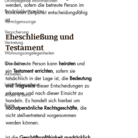
Grundlegende Informationen
werden, sofern die betreute Person im 
Persönlichkeitsrechte
konkreten Zeitpunkt entscheidungsfähig 
ist.
Vermögenssorge
Versicherung
Eheschließung und 
Vertretung
Testament
Wohnungsangelegenheiten
Broschüren
Die betreute Person kann 
heiraten
 und 
ein 
Testament errichten
, sofern sie 
Aktuelles
tatsächlich in der Lage ist, die 
Bedeutung 
Letzte Lebensphase
und Tragweite
 dieser Entscheidungen zu 
erkennen und nach dieser Einsicht zu 
Arbeit & Beruf
handeln. Es handelt sich hierbei um 
Rente
höchstpersönliche Rechtsgeschäfte
, die 
nicht stellvertretend vorgenommen 
werden können.
Ist die 
Geschäftsunfähigkeit ausdrücklich 