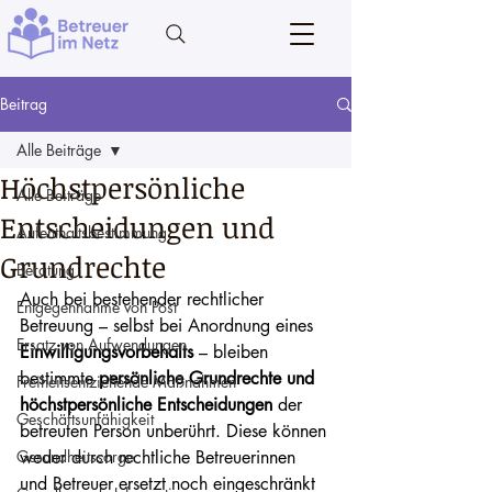
Beitrag
Alle Beiträge
Höchstpersönliche
Alle Beiträge
Entscheidungen und
Aufenthaltsbestimmung
Grundrechte
Beratung
Auch bei bestehender rechtlicher 
Entgegennahme von Post
Betreuung – selbst bei Anordnung eines 
Ersatz von Aufwendungen
Einwilligungsvorbehalts
 – bleiben 
bestimmte 
persönliche Grundrechte und 
Freiheitsentziehende Maßnahmen
höchstpersönliche Entscheidungen
 der 
Geschäftsunfähigkeit
betreuten Person unberührt. Diese können 
Gesundheitssorge
weder durch rechtliche Betreuerinnen 
und Betreuer ersetzt noch eingeschränkt 