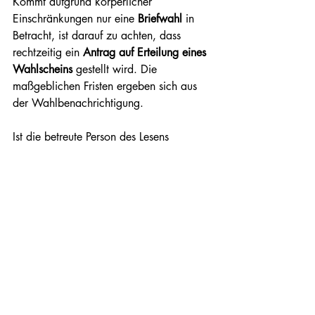
Kommt aufgrund körperlicher 
Einschränkungen nur eine 
Briefwahl
 in 
Betracht, ist darauf zu achten, dass 
rechtzeitig ein 
Antrag auf Erteilung eines 
Wahlscheins
 gestellt wird. Die 
maßgeblichen Fristen ergeben sich aus 
der Wahlbenachrichtigung.
Ist die betreute Person des Lesens 
unkundig oder aufgrund körperlicher 
Einschränkungen nicht in der Lage, die 
Wahl selbstständig vorzunehmen, darf 
sie sich der 
Hilfe einer anderen Person
bedienen. Nähere Hinweise finden sich 
in den Briefwahlunterlagen oder können 
am Wahltag im Wahllokal erfragt 
werden.